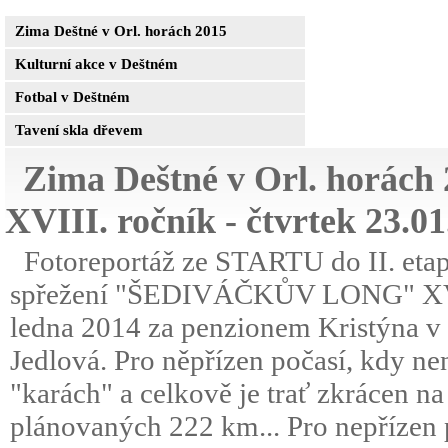
Zima Deštné v Orl. horách 2015
Kulturní akce v Deštném
Fotbal v Deštném
Tavení skla dřevem
Zima Deštné v Orl. horá
XVIII. ročník - čtvrtek 23.0
Fotoreportáž ze STARTU do II. etap
spřežení "ŠEDIVÁČKŮV LONG" XVIII.
ledna 2014 za penzionem Kristýna v
Jedlová. Pro něpřízen počasí, kdy ne
"karách" a celkově je trať zkrácen n
plánovaných 222 km... Pro nepřízen p