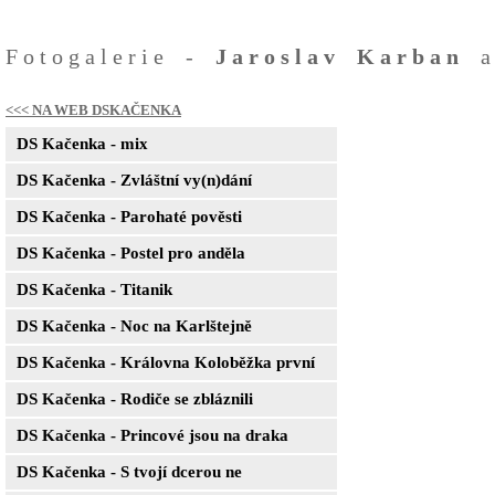
Fotogalerie -
Jaroslav Karban
<<< NA WEB DSKAČENKA
DS Kačenka - mix
DS Kačenka - Zvláštní vy(n)dání
DS Kačenka - Parohaté pověsti
DS Kačenka - Postel pro anděla
DS Kačenka - Titanik
DS Kačenka - Noc na Karlštejně
DS Kačenka - Královna Koloběžka první
DS Kačenka - Rodiče se zbláznili
DS Kačenka - Princové jsou na draka
DS Kačenka - S tvojí dcerou ne