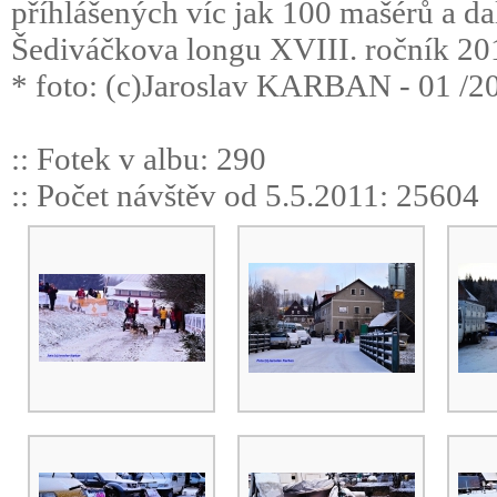
příhlášených víc jak 100 mašérů a da
Šediváčkova longu XVIII. ročník 2014,
* foto: (c)Jaroslav KARBAN - 01 /20
:: Fotek v albu: 290
:: Počet návštěv od 5.5.2011: 25604