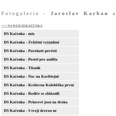
Fotogalerie -
Jaroslav Karban
<<< NA WEB DSKAČENKA
DS Kačenka - mix
DS Kačenka - Zvláštní vy(n)dání
DS Kačenka - Parohaté pověsti
DS Kačenka - Postel pro anděla
DS Kačenka - Titanik
DS Kačenka - Noc na Karlštejně
DS Kačenka - Královna Koloběžka první
DS Kačenka - Rodiče se zbláznili
DS Kačenka - Princové jsou na draka
DS Kačenka - S tvojí dcerou ne