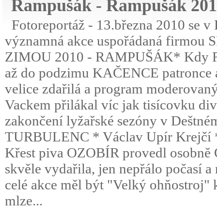
Rampušák - Rampušák 201
Fotoreportáž - 13.března 2010 se v
významná akce uspořádaná firmou 
ZIMOU 2010 - RAMPUŠÁK* Kdy RAM
až do podzimu KAČENCE patronce a v
velice zdařilá a program moderovan
Vackem přilákal víc jak tisícovku d
zakončení lyžařské sezóny v Deštn
TURBULENC * Václav Upír Krejčí 
Křest piva OZOBÍR provedl osobně 
skvěle vydařila, jen nepřálo počasí 
celé akce měl být "Velký ohňostroj" k
mlze...